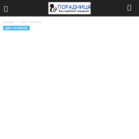
додому
Дім і затишок
ДІМ І ЗАТИШОК