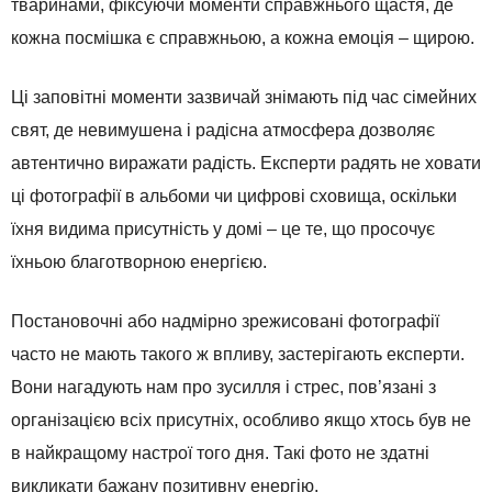
тваринами, фіксуючи моменти справжнього щастя, де
кожна посмішка є справжньою, а кожна емоція – щирою.
Ці заповітні моменти зазвичай знімають під час сімейних
свят, де невимушена і радісна атмосфера дозволяє
автентично виражати радість. Експерти радять не ховати
ці фотографії в альбоми чи цифрові сховища, оскільки
їхня видима присутність у домі – це те, що просочує
їхньою благотворною енергією.
Постановочні або надмірно зрежисовані фотографії
часто не мають такого ж впливу, застерігають експерти.
Вони нагадують нам про зусилля і стрес, пов’язані з
організацією всіх присутніх, особливо якщо хтось був не
в найкращому настрої того дня. Такі фото не здатні
викликати бажану позитивну енергію.