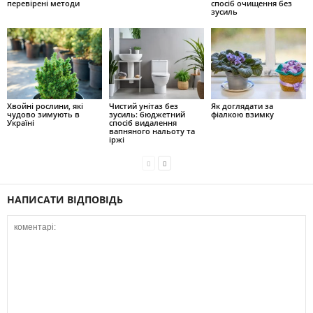
перевірені методи
спосіб очищення без
зусиль
Хвойні рослини, які
Чистий унітаз без
Як доглядати за
чудово зимують в
зусиль: бюджетний
фіалкою взимку
Україні
спосіб видалення
вапняного нальоту та
іржі
НАПИСАТИ ВІДПОВІДЬ