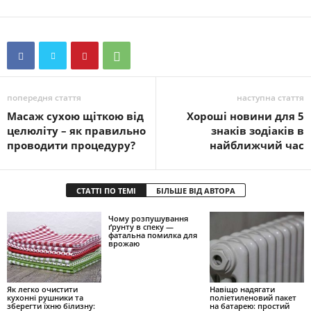
попередня стаття
наступна стаття
Масаж сухою щіткою від
Хороші новини для 5
целюліту – як правильно
знаків зодіаків в
проводити процедуру?
найближчий час
СТАТТІ ПО ТЕМІ
БІЛЬШЕ ВІД АВТОРА
Чому розпушування
ґрунту в спеку —
фатальна помилка для
врожаю
Як легко очистити
Навіщо надягати
кухонні рушники та
поліетиленовий пакет
зберегти їхню білизну:
на батарею: простий