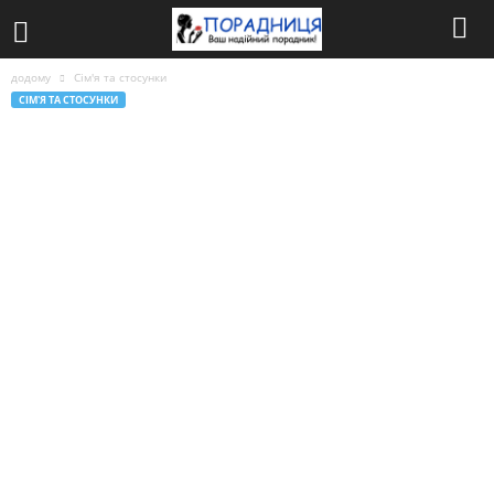
додому
Сім'я та стосунки
СІМ'Я ТА СТОСУНКИ