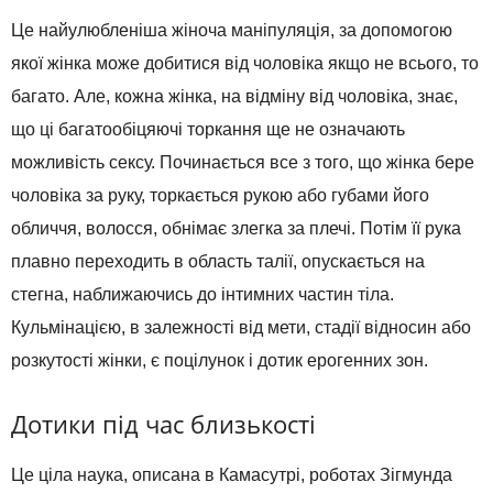
Це найулюбленіша жіноча маніпуляція, за допомогою
якої жінка може добитися від чоловіка якщо не всього, то
багато. Але, кожна жінка, на відміну від чоловіка, знає,
що ці багатообіцяючі торкання ще не означають
можливість сексу. Починається все з того, що жінка бере
чоловіка за руку, торкається рукою або губами його
обличчя, волосся, обнімає злегка за плечі. Потім її рука
плавно переходить в область талії, опускається на
стегна, наближаючись до інтимних частин тіла.
Кульмінацією, в залежності від мети, стадії відносин або
розкутості жінки, є поцілунок і дотик ерогенних зон.
Дотики під час близькості
Це ціла наука, описана в Камасутрі, роботах Зігмунда