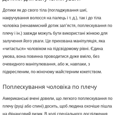
Дотики як до свого тіла (погладжування шиї,
накручування волосся на палець і т. д.), так і до тіла
чоловіка (ненавмисний дотик зап’ястя, поплескування по
плечу і ін.) завжди можуть бути використані жінкою для
залучення його уваги. Це прихована маніпуляція, яка
«читається» чоловіком на підсвідомому рівні. Єдина
умова, вона повинна проводитися дуже вміло, без
очевидного маніпулювання, або ж, навпаки, з
підкресленим, по-жіночому майстерним кокетством.
Поплескування чоловіка по плечу
Американські вчені довели, що легкого поплескування по
плечу (руці або спині) досить, щоб людина охочіше пішла
на фінансовий ризик. В ході спеціального дослідження