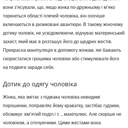
вони з’ясували, що, якщо жінка по-дружньому і м’яко
торкнеться області плечей чоловіка, він охочіше
включаються в ризиковані авантюри. В такому жіночому
дотику чоловік, не усвідомлюючи, відчуває материнський
захист, який має в розташує його до щедрих жестів.
Прекрасна маніпуляція в допомогу жінкам, які бажають
скористатися грошима чоловіки або стимулювати його
на подвиги заради себе.
Дотик до одягу чоловіка
Жінка, яка змітає з піджака чоловіка невидимі
порошинки, поправляє йому краватку, застібає гудзики,
обсмикує зім’ятий поділ і т. ., маніпулює. Але скоріше не
чоловіком, а оточуючими. Цими жестами вона