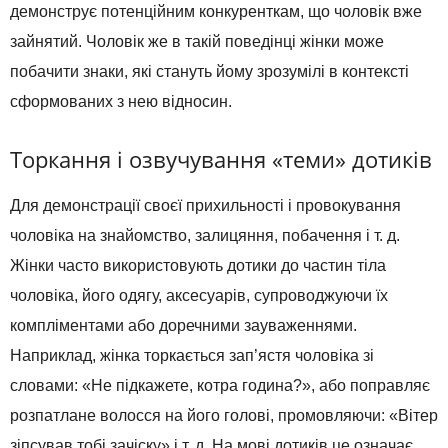
демонструє потенційним конкуренткам, що чоловік вже
зайнятий. Чоловік же в такій поведінці жінки може
побачити знаки, які стануть йому зрозумілі в контексті
сформованих з нею відносин.
Торкання і озвучування «теми» дотиків
Для демонстрації своєї прихильності і провокування
чоловіка на знайомство, залицяння, побачення і т. д.
Жінки часто використовують дотики до частин тіла
чоловіка, його одягу, аксесуарів, супроводжуючи їх
компліментами або доречними зауваженнями.
Наприклад, жінка торкається зап’ястя чоловіка зі
словами: «Не підкажете, котра година?», або поправляє
розпатлане волосся на його голові, промовляючи: «Вітер
зіпсував тобі зачіску» і т. д. На мові дотиків це означає,