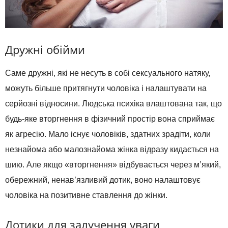
Дружні обійми
Саме дружні, які не несуть в собі сексуального натяку,
можуть більше притягнути чоловіка і налаштувати на
серйозні відносини. Людська психіка влаштована так, що
будь-яке вторгнення в фізичний простір вона сприймає
як агресію. Мало існує чоловіків, здатних зрадіти, коли
незнайома або малознайома жінка відразу кидається на
шию. Але якщо «вторгнення» відбувається через м’який,
обережний, ненав’язливий дотик, воно налаштовує
чоловіка на позитивне ставлення до жінки.
Дотики для залучення уваги