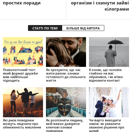
простих поради
організм і скинути зайві
кілограми
СТАТТІ ПО ТЕМІ
БІЛЬШЕ ВІД АВТОРА
Психологічний тест:
Як зрозуміти, що час
8 ознак, що чоловік
який формат дружби
жити разом: ознаки
глибоко на вас
вам найбільше
готовності до спільного
образився, і як м’яко
підходить
життя
відновити контакт
Які риси поведінки
Як розпізнати людину,
Чи варто виходити
можуть свідчити про
якій важко довіряти:
заміж: як ухвалити
обмеженість мислення
ключові ознаки
зважене рішення про
поведінки
шлюб