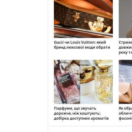
Gucci чи Louis Vuitton: який
Стрижк
бренд люксової моди обрати
довжин
року т
Парфуми, що звучать
Як обр
дорожче, ніж коштують:
обличч
добірка доступних ароматів
фасоні