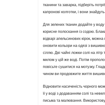
тканини та заварка, підберіть потрі
капронові колготки, і вони знайдуть
Для зелених тканин додайте у воду 
корисне полоскання із содою. Блак
відварі апельсинових кірок, можна 
оновити кольори на одязі з вишивко
сіллю. Дві чайні ложки солі на літр
милом у цій же воді. Потім прополощ
повісьте сушитися на мотузку. Гладь
чином ви продовжите життя вишивки
Відновити насиченість чорного можн
її у воді з додаванням солі та неве
письма та малювання. Використову