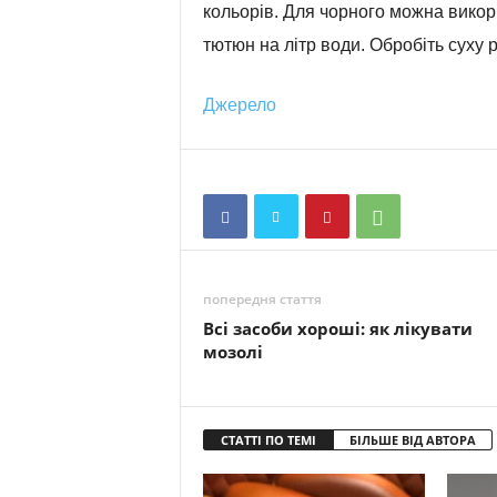
кольорів. Для чорного можна викор
тютюн на літр води. Обробіть суху 
Джерело
попередня стаття
Всі засоби хороші: як лікувати
мозолі
СТАТТІ ПО ТЕМІ
БІЛЬШЕ ВІД АВТОРА