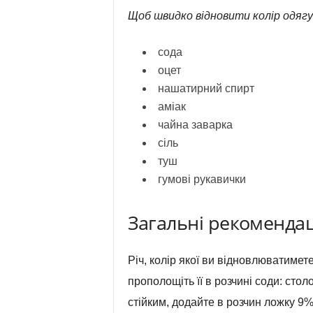
Щоб швидко відновити колір одягу
сода
оцет
нашатирний спирт
аміак
чайна заварка
сіль
туш
гумові рукавички
Загальні рекомендац
Річ, колір якої ви відновлюватимет
прополощіть її в розчині соди: стол
стійким, додайте в розчин ложку 9%