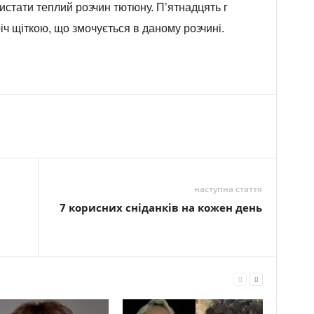
истати теплий розчин тютюну. П’ятнадцять г
річ щіткою, що змочується в даному розчині.
наступна стаття
7 корисних сніданків на кожен день