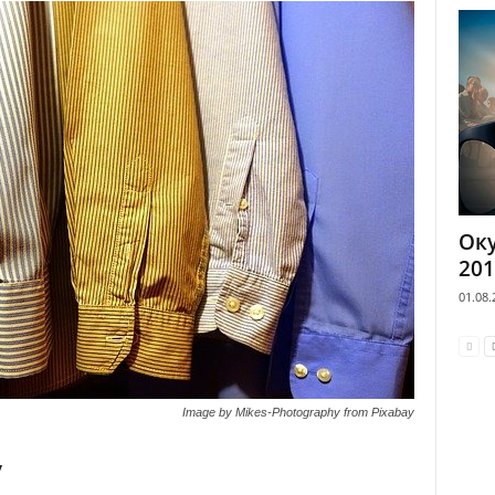
Оку
201
01.08.
Image by Mikes-Photography from Pixabay
у