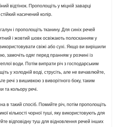
бний відтінок. Прополощіть у міцній заварці
 стійкий насичений колір.
галун і прополощіть тканину. Для синіх речей
итний і жовтий шовк освіжають полосканням у
використовувати свіжі або сухі. Якщо ви вирішили
ю, замочіть одяг перед пранням у розчині із
 теплої води. Потім випрати річ з господарським
іть у холодній воді, струсіть, але не вичавлюйте,
те речі з вишивкою з виворітного боку, таким
 та кольору речі.
а в такий спосіб. Помийте річ, потім прополощіть
ликої кількості чорної туші, яку використовують для
йте відповідну туш для відновлення речей інших