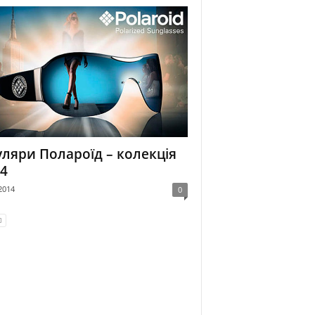
ляри Полароїд – колекція
4
2014
0