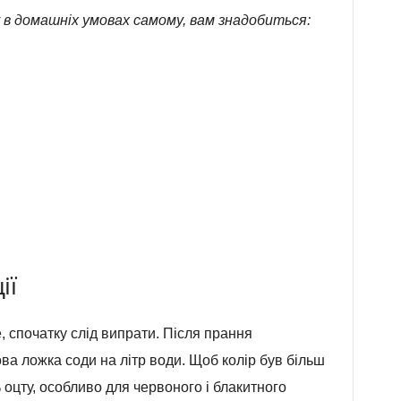
 в домашніх умовах самому, вам знадобиться:
ії
е, спочатку слід випрати. Після прання
ова ложка соди на літр води. Щоб колір був більш
 оцту, особливо для червоного і блакитного