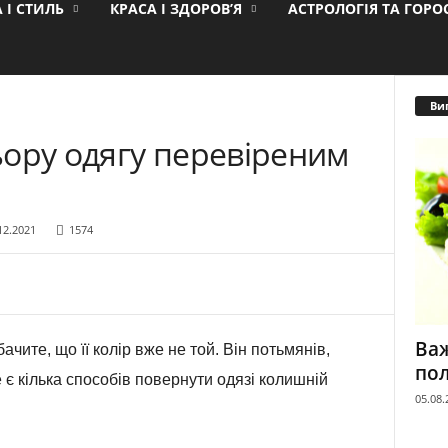
 І СТИЛЬ
КРАСА І ЗДОРОВ’Я
АСТРОЛОГІЯ ТА ГОР
Ви
ьору одягу перевіреним
12.2021
1574
Важ
ачите, що її колір вже не той. Він потьмянів,
пол
 є кілька способів повернути одязі колишній
05.08.