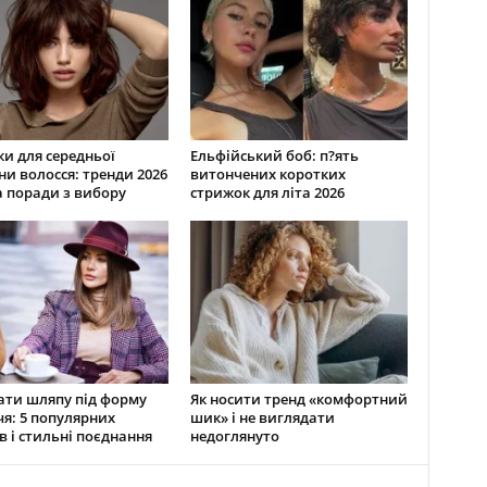
и для середньої
Ельфійський боб: п?ять
и волосся: тренди 2026
витончених коротких
а поради з вибору
стрижок для літа 2026
ати шляпу під форму
Як носити тренд «комфортний
я: 5 популярних
шик» і не виглядати
в і стильні поєднання
недоглянуто