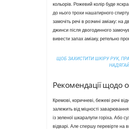
кольорів. Рожевий колір буде яскр
до нього трохи нашатирного спирту. 
замочіть речі в розчині аміаку: на 
джинси після двогодинного замочув
вивести запах аміаку, ретельно про
ЩОБ ЗАХИСТИТИ ШКІРУ РУК, П
НАДЯГАЙ
Рекомендації щодо 
Кремові, коричневі, бежеві речі ві
залежить від міцності заварювання.
із зеленої шкаралупи горіха. Або с
відварі. Але спершу перевірте на в