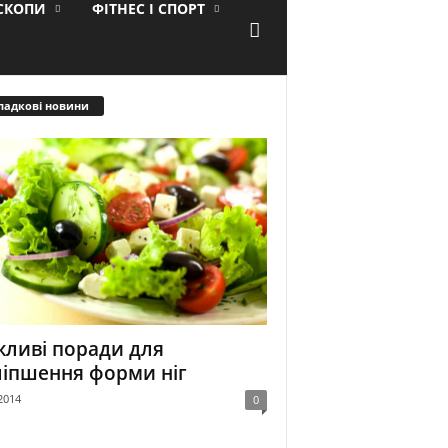
ОСКОПИ
ФІТНЕС І СПОРТ
падкові новини
ливі поради для
іпшення форми ніг
2014
0