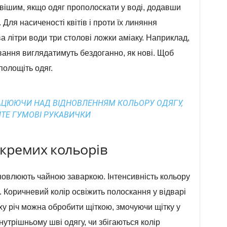
авішим, якщо одяг прополоскати у воді, додавши
Для насиченості квітів і проти їх линяння
два літри води три столові ложки аміаку. Наприклад,
ання виглядатимуть бездоганно, як нові. Щоб
полощіть одяг.
РАЦЮЮЧИ НАД ВІДНОВЛЕННЯМ КОЛЬОРУ ОДЯГУ,
ТЕ ГУМОВІ РУКАВИЧКИ
окремих кольорів
дновлюють чайною заваркою. Інтенсивність кольору
 Коричневий колір освіжить полоскання у відварі
уху річ можна обробити щіткою, змочуючи щітку у
нутрішньому шві одягу, чи збігаються колір