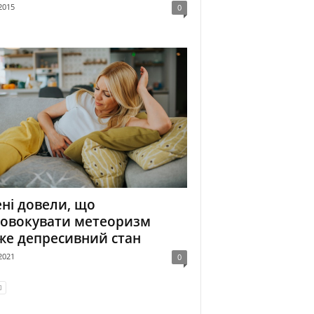
2015
0
ні довели, що
ровокувати метеоризм
е депресивний стан
2021
0