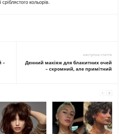
 сріблястого кольорів.
наступна стаття
 –
Денний макіяж для блакитних очей
– скромний, але примітний