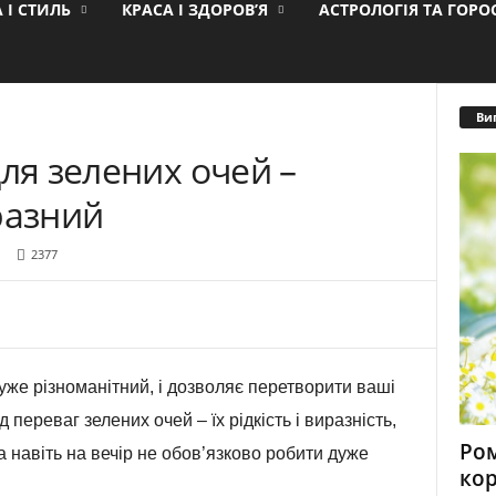
 І СТИЛЬ
КРАСА І ЗДОРОВ’Я
АСТРОЛОГІЯ ТА ГОР
Ви
для зелених очей –
разний
2377
уже різноманітний, і дозволяє перетворити ваші
переваг зелених очей – їх рідкість і виразність,
Ром
 навіть на вечір не обов’язково робити дуже
кор