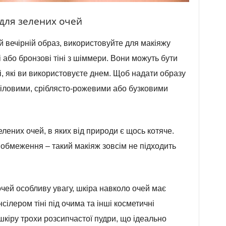
 для зелених очей
 вечірній образ, використовуйте для макіяжу
і або бронзові тіні з шіммери. Вони можуть бути
ті, які ви використовуєте днем. Щоб надати образу
ліловими, сріблясто-рожевими або бузковими
елених очей, в яких від природи є щось котяче.
 обмеження – такий макіяж зовсім не підходить
очей особливу увагу, шкіра навколо очей має
сілером тіні під очима та інші косметичні
шкіру трохи розсипчастої пудри, що ідеально