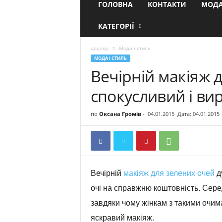
ГОЛОВНА
КОНТАКТИ
МОДА
КАТЕГОРІЇ
додому
Мода і стиль
МОДА І СТИЛЬ
Вечірній макіяж 
спокусливий і ви
по
Оксана Громів
-
04.01.2015
Дата: 04.01.2015
Вечірній
макіяж для зелених очей
д
очі на справжню коштовність. Серед 
завдяки чому жінкам з такими очима
яскравий макіяж.