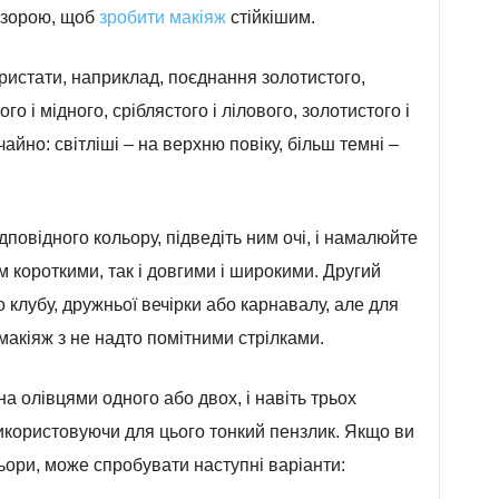
озорою, щоб
зробити макіяж
стійкішим.
ористати, наприклад, поєднання золотистого,
о і мідного, сріблястого і лілового, золотистого і
ичайно: світліші – на верхню повіку, більш темні –
дповідного кольору, підведіть ним очі, і намалюйте
ім короткими, так і довгими і широкими. Другий
о клубу, дружньої вечірки або карнавалу, але для
макіяж з не надто помітними стрілками.
 олівцями одного або двох, і навіть трьох
використовуючи для цього тонкий пензлик. Якщо ви
ори, може спробувати наступні варіанти: