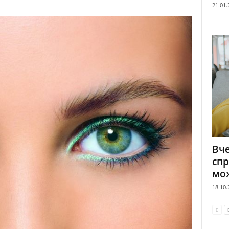
21.01.
Вче
сп
мож
18.10.