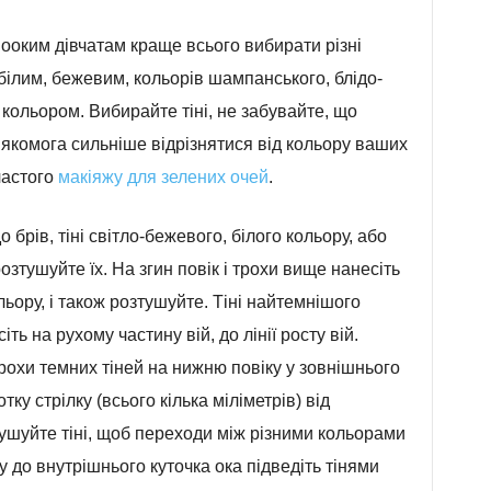
ооким дівчатам краще всього вибирати різні
 білим, бежевим, кольорів шампанського, блідо-
ольором. Вибирайте тіні, не забувайте, що
і якомога сильніше відрізнятися від кольору ваших
астого
макіяжу для зелених очей
.
 брів, тіні світло-бежевого, білого кольору, або
озтушуйте їх. На згин повік і трохи вище нанесіть
льору, і також розтушуйте. Тіні найтемнішого
ть на рухому частину вій, до лінії росту вій.
рохи темних тіней на нижню повіку у зовнішнього
ку стрілку (всього кілька міліметрів) від
тушуйте тіні, щоб переходи між різними кольорами
 до внутрішнього куточка ока підведіть тінями