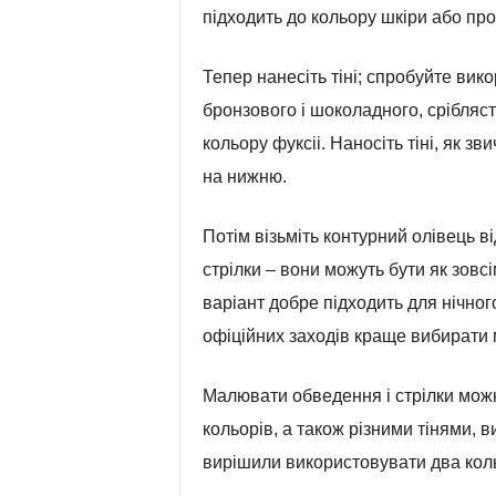
підходить до кольору шкіри або пр
Тепер нанесіть тіні; спробуйте вик
бронзового і шоколадного, сріблястог
кольору фуксіі. Наносіть тіні, як зв
на нижню.
Потім візьміть контурний олівець ві
стрілки – вони можуть бути як зовс
варіант добре підходить для нічног
офіційних заходів краще вибирати 
Малювати обведення і стрілки можна
кольорів, а також різними тінями, 
вирішили використовувати два коль