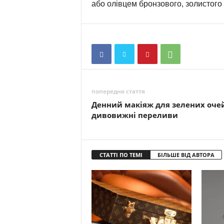
або олівцем бронзового, золистого і
попередня стаття
Денний макіяж для зелених очей
дивовижні переливи
СТАТТІ ПО ТЕМІ
БІЛЬШЕ ВІД АВТОРА