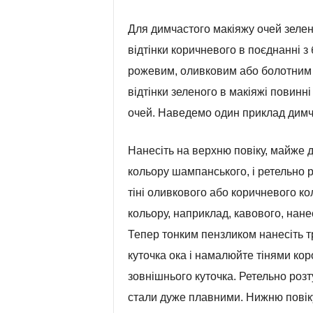
Для димчастого макіяжу очей зелен
відтінки коричневого в поєднанні з
рожевим, оливковим або болотним к
відтінки зеленого в макіяжі повинн
очей. Наведемо один приклад димч
Нанесіть на верхню повіку, майже до
кольору шампанського, і ретельно р
тіні оливкового або коричневого ко
кольору, наприклад, кавового, нанесі
Тепер тонким пензликом нанесіть т
куточка ока і намалюйте тінями корот
зовнішнього куточка. Ретельно роз
стали дуже плавними. Нижню повіку