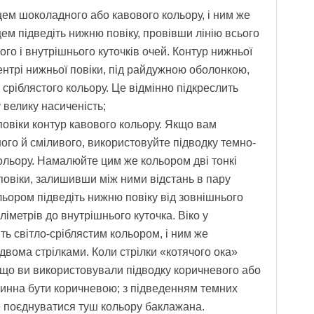
цем шоколадного або кавового кольору, і ним же
ем підведіть нижню повіку, провівши лінію всього
ього і внутрішнього куточків очей. Контур нижньої
ентрі нижньої повіки, під райдужною оболонкою,
 сріблястого кольору. Це відмінно підкреслить
 велику насиченість;
овіки контур кавового кольору. Якщо вам
ого й сміливого, використовуйте підводку темно-
ольору. Намалюйте цим же кольором дві тонкі
 повіки, залишивши між ними відстань в пару
льором підведіть нижню повіку від зовнішнього
міліметрів до внутрішнього куточка. Віко у
ть світло-сріблястим кольором, і ним же
двома стрілками. Коли стрілки «котячого ока»
Якщо ви використовували підводку коричневого або
винна бути коричневою; з підведенням темних
е поєднуватися туш кольору баклажана.