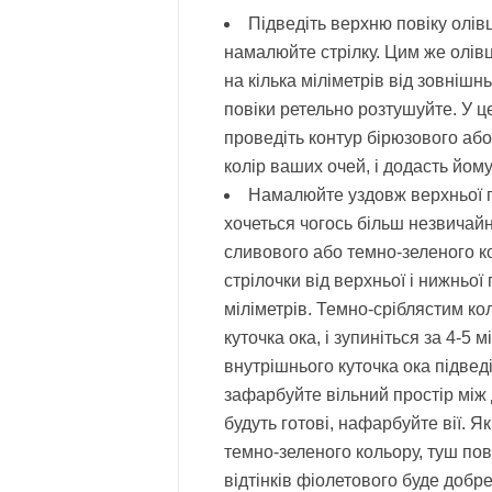
Підведіть верхню повіку олів
намалюйте стрілку. Цим же олівц
на кілька міліметрів від зовнішн
повіки ретельно розтушуйте. У ц
проведіть контур бірюзового або
колір ваших очей, і додасть йому
Намалюйте уздовж верхньої п
хочеться чогось більш незвичайн
сливового або темно-зеленого к
стрілочки від верхньої і нижньої
міліметрів. Темно-сріблястим ко
куточка ока, і зупиніться за 4-5 
внутрішнього куточка ока підведі
зафарбуйте вільний простір між 
будуть готові, нафарбуйте вії. 
темно-зеленого кольору, туш по
відтінків фіолетового буде добр