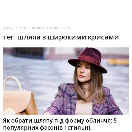
додому
теги
шляпа з широкими крисами
тег: шляпа з широкими крисами
Як обрати шляпу під форму обличчя: 5
популярних фасонів і стильні...