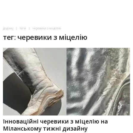
додому
теги
черевики з міцелію
тег: черевики з міцелію
Інноваційні черевики з міцелію на
Міланському тижні дизайну