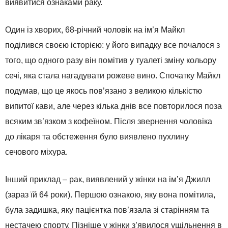
виявитися ознаками раку.
Один із хворих, 68-річний чоловік на ім’я Майкл
поділився своєю історією: у його випадку все почалося з
того, що одного разу він помітив у туалеті зміну кольору
сечі, яка стала нагадувати рожеве вино. Спочатку Майкл
подумав, що це якось пов’язано з великою кількістю
випитої кави, але через кілька днів все повторилося поза
всяким зв’язком з кофеїном. Після звернення чоловіка
до лікаря та обстеження було виявлено пухлину
сечового міхура.
Інший приклад – рак, виявлений у жінки на ім’я Джилл
(зараз їй 64 роки). Першою ознакою, яку вона помітила,
була задишка, яку пацієнтка пов’язала зі старінням та
нестачею спорту. Пізніше у жінки з’явилося ущільнення в