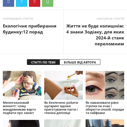
попередня стаття
наступна стаття
Екологічне прибирання
Життя не буде колишнім:
будинку:12 порад
4 знаки Зодіаку, для яких
2024-й стане
переломним
СТАТТІ ПО ТЕМІ
БІЛЬШЕ ВІД АВТОРА
Менінгококовий
Як безпечено робити
Як намалювати рівні
менінгіт: чому
шугаринг вдома:
стрілки на очах і
мандрівникам варто
приготування пасти і
зберегти спокій: поради
подбати про захист
техніка депіляції
та лайфхаки