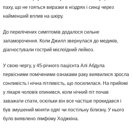
паху, що не гояться виразки в ніздрях і синці через
найменший вплив на шкіру.
До перелічених симптомів додалося сильне
запаморочення. Коли Джилл звернулася до медиків,
діагностували гострий мієлоїдний лейкоз.
У свою чергу, у 45-річного пацієнта Алі Абдула
первісними поміченими ознаками раку виявилися зросла
сонливість і нічна пітливість, що посилилася. На прийомі
у лікаря чоловік опинився, коли нічний піт почав
заважати спати, оскільки він все частіше прокидався і
був змушений міняти одяг чи постільну білизну. У нього
було виявлено лімфому Ходжкіна.