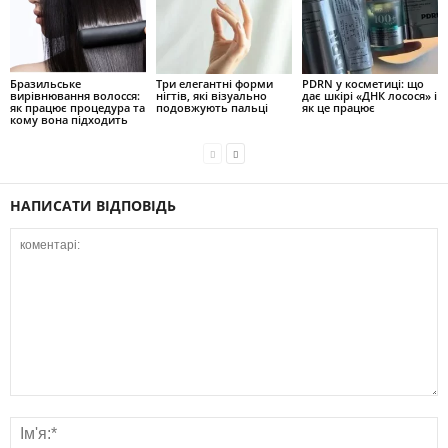
Бразильське
Три елегантні форми
PDRN у косметиці: що
вирівнювання волосся:
нігтів, які візуально
дає шкірі «ДНК лосося» і
як працює процедура та
подовжують пальці
як це працює
кому вона підходить
НАПИСАТИ ВІДПОВІДЬ