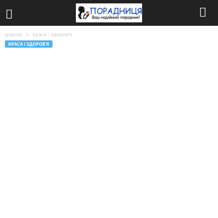
додому
Краса і здоров'я
КРАСА І ЗДОРОВ'Я