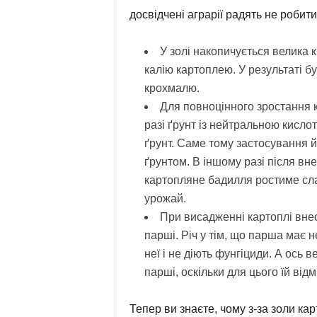
досвідчені аграрії радять не робити
У золі накопичується велика 
калію картоплею. У результаті б
крохмалю.
Для повноцінного зростання к
разі ґрунт із нейтральною кисло
ґрунт. Саме тому застосування й
ґрунтом. В іншому разі після вн
картопляне бадилля ростиме сл
урожай.
При висадженні картоплі вне
парші. Річ у тім, що парша має н
неї і не діють фунгіциди. А ось
парші, оскільки для цього їй від
Тепер ви знаєте, чому з-за золи ка