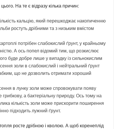
 цього. На те є відразу кілька причин:
кількість кальцію, який перешкоджає накопиченню
ульби ростуть дрібними та з низьким вмістом
артоплі потрібен слабокислий ґрунт, у крайньому
тністю. А ось попел відомий тим, що розкислює
ого буде добре лише у випадку із сильнокислим
есення золи в слабокислий і нейтральний ґрунт
абким, що не дозволить отримати хороший
сення в лунку золи може спровокувати появу
е грибкову, а бактеріальну природу. Ось тому на
 велика кількість золи може прискорити поширення
мінно підходить лужний ґрунт.
ртопля росте дрібною і кволою. А щоб коренеплід