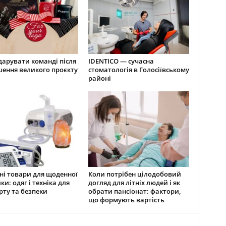
арувати команді після
IDENTICO — сучасна
ення великого проєкту
стоматологія в Голосіївському
районі
і товари для щоденної
Коли потрібен цілодобовий
ки: одяг і техніка для
догляд для літніх людей і як
ту та безпеки
обрати пансіонат: фактори,
що формують вартість