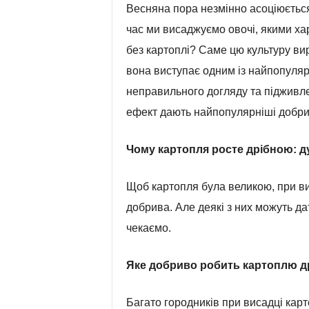
Весняна пора незмінно асоціюється у
час ми висаджуємо овочі, якими хар
без картоплі? Саме цю культуру ви
вона виступає одним із найпопуляр
неправильного догляду та підживле
ефект дають найпопулярніші добри
Чому картопля росте дрібною: д
Щоб картопля була великою, при ви
добрива. Але деякі з них можуть дат
чекаємо.
Яке добриво робить картоплю д
Багато городників при висадці карт