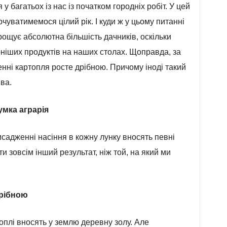
 багатьох із нас із початком городніх робіт. У цей
чуватимемося цілий рік. І куди ж у цьому питанні
рощує абсолютна більшість дачників, оскільки
ніших продуктів на наших столах. Щоправда, за
нні картопля росте дрібною. Причому іноді такий
ва.
умка аграрія
садженні насіння в кожну лунку вносять певні
и зовсім інший результат, ніж той, на який ми
рібною
оплі вносять у землю деревну золу. Але