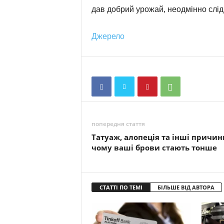
дав добрий урожай, неодмінно слід
Джерело
попередня стаття
Татуаж, алопеція та інші причин
чому ваші брови стають тонше
СТАТТІ ПО ТЕМІ
БІЛЬШЕ ВІД АВТОРА