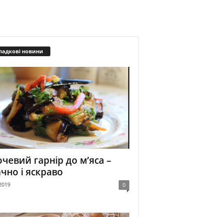
падкові новини
чевий гарнір до м’яса –
чно і яскраво
2019
0