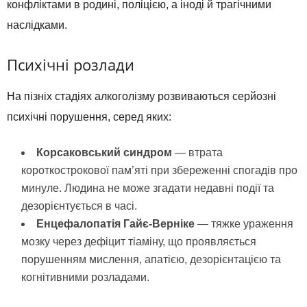
конфліктами в родині, поліцією, а іноді й трагічними
наслідками.
Психічні розлади
На пізніх стадіях алкоголізму розвиваються серйозні
психічні порушення, серед яких:
Корсаковський синдром
— втрата
короткострокової пам’яті при збереженні спогадів про
минуле. Людина не може згадати недавні події та
дезорієнтується в часі.
Енцефалопатія Гайє-Верніке
— тяжке ураження
мозку через дефіцит тіаміну, що проявляється
порушенням мислення, апатією, дезорієнтацією та
когнітивними розладами.