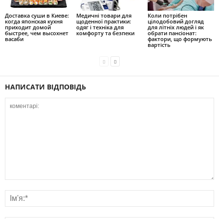
Доставка суши в Киеве:
Медичні товари для
Коли потрібен
когда японская кухня
щоденної практики:
цілодобовий догляд
приходит домой
одяг і техніка для
для літніх людей і як
быстрее, чем высохнет
комфорту та безпеки
обрати пансіонат:
васаби
фактори, що формують
вартість
НАПИСАТИ ВІДПОВІДЬ