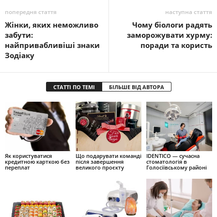
попередня стаття
наступна стаття
Жінки, яких неможливо
Чому біологи радять
забути:
заморожувати хурму:
найпривабливіші знаки
поради та користь
Зодіаку
СТАТТІ ПО ТЕМІ
БІЛЬШЕ ВІД АВТОРА
Як користуватися
Що подарувати команді
IDENTICO — сучасна
кредитною карткою без
після завершення
стоматологія в
переплат
великого проєкту
Голосіївському районі