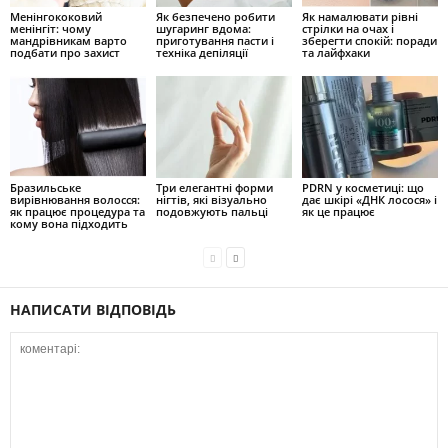
Менінгококовий
Як безпечено робити
Як намалювати рівні
менінгіт: чому
шугаринг вдома:
стрілки на очах і
мандрівникам варто
приготування пасти і
зберегти спокій: поради
подбати про захист
техніка депіляції
та лайфхаки
Бразильське
Три елегантні форми
PDRN у косметиці: що
вирівнювання волосся:
нігтів, які візуально
дає шкірі «ДНК лосося» і
як працює процедура та
подовжують пальці
як це працює
кому вона підходить
НАПИСАТИ ВІДПОВІДЬ