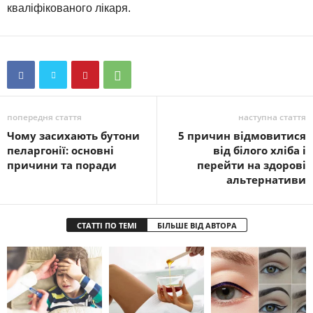
кваліфікованого лікаря.
попередня стаття
наступна стаття
Чому засихають бутони
5 причин відмовитися
пеларгонії: основні
від білого хліба і
причини та поради
перейти на здорові
альтернативи
СТАТТІ ПО ТЕМІ
БІЛЬШЕ ВІД АВТОРА