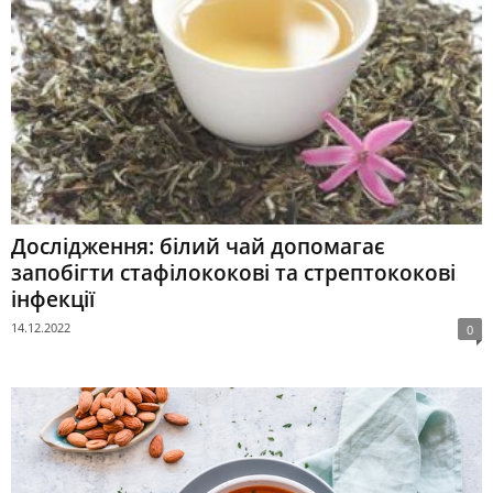
Дослідження: білий чай допомагає
запобігти стафілококові та стрептококові
інфекції
14.12.2022
0