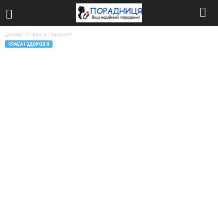
додому
Краса і здоров'я
КРАСА І ЗДОРОВ'Я