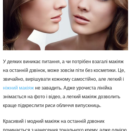
У деяких виникає питання, а чи потрібен взагалі макіяж
на останній дзвінок, може зовсім піти без косметики. Це,
звичайно, вирішувати кожному самостійно, але легкий і
ніжний макіяж
не завадить. Адже урочиста лінійка
знімається на фото і відео, а легкий макіяж дозволить
краще підкреслити риси обличчя випускниць.
Красивий і модний макіяж на останній дзвоник
починається з нанесення тонального крему, адже однією