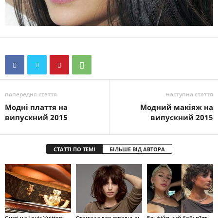
попередня стаття
наступна стаття
Модні плаття на
Модний макіяж на
випускний 2015
випускний 2015
СТАТТІ ПО ТЕМІ
БІЛЬШЕ ВІД АВТОРА
Gucci чи Louis Vuitton:
Стрижки для середньої
Ельфійський боб: п?ять