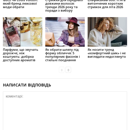
який бренд люксової
довжини волосся:
витончених коротких
моди обрати
тренди 2026 року та
стрижок для літа 2026
поради з вибору
Парфуми, що звучать
Як обрати шляпу під
Як носити тренд
дорожче, ніж
форму обличчя: 5
«комфортний шик» і не
коштують: добірка
популярних фасонів і
виглядати недоглянуто
доступних ароматів
стильні поєднання
НАПИСАТИ ВІДПОВІДЬ