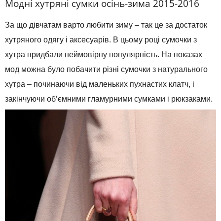
Модні хутряні сумки осінь-зима 2015-2016
За що дівчатам варто любити зиму – так це за достаток
хутряного одягу і аксесуарів. В цьому році сумочки з
хутра придбали неймовірну популярність. На показах
мод можна було побачити різні сумочки з натурального
хутра – починаючи від маленьких пухнастих клатч, і
закінчуючи об’ємними гламурними сумками і рюкзаками.