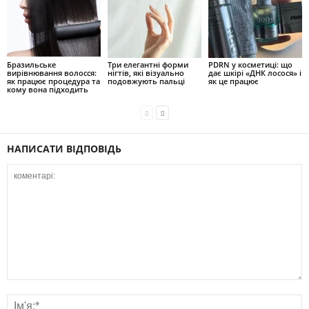
Бразильське
Три елегантні форми
PDRN у косметиці: що
вирівнювання волосся:
нігтів, які візуально
дає шкірі «ДНК лосося» і
як працює процедура та
подовжують пальці
як це працює
кому вона підходить
НАПИСАТИ ВІДПОВІДЬ