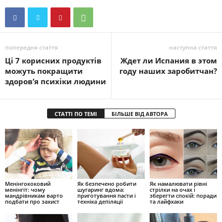
попередня стаття
наступна стаття
Ці 7 корисних продуктів
Ждет ли Испания в этом
можуть покращити
году наших заробитчан?
здоров’я психіки людини
СТАТТІ ПО ТЕМІ
БІЛЬШЕ ВІД АВТОРА
Менінгококовий
Як безпечено робити
Як намалювати рівні
менінгіт: чому
шугаринг вдома:
стрілки на очах і
мандрівникам варто
приготування пасти і
зберегти спокій: поради
подбати про захист
техніка депіляції
та лайфхаки