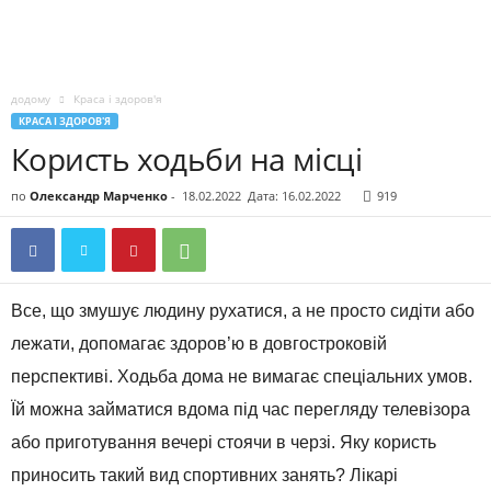
додому
Краса і здоров'я
КРАСА І ЗДОРОВ'Я
Користь ходьби на місці
по
Олександр Марченко
-
18.02.2022
Дата: 16.02.2022
919
Все, що змушує людину рухатися, а не просто сидіти або
лежати, допомагає здоров’ю в довгостроковій
перспективі. Ходьба дома не вимагає спеціальних умов.
Їй можна займатися вдома під час перегляду телевізора
або приготування вечері стоячи в черзі. Яку користь
приносить такий вид спортивних занять? Лікарі