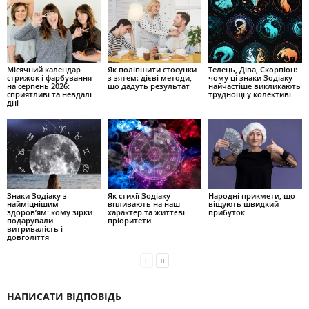
Місячний календар
Як поліпшити стосунки
Телець, Діва, Скорпіон:
стрижок і фарбування
з зятем: дієві методи,
чому ці знаки Зодіаку
на серпень 2026:
що дадуть результат
найчастіше викликають
сприятливі та невдалі
труднощі у колективі
дні
Знаки Зодіаку з
Як стихії Зодіаку
Народні прикмети, що
найміцнішим
впливають на наш
віщують швидкий
здоров’ям: кому зірки
характер та життєві
прибуток
подарували
пріоритети
витривалість і
довголіття
НАПИСАТИ ВІДПОВІДЬ