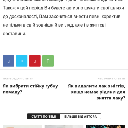
Також у цей період Ви будете активно шукати свої шляхи
до досконалості, Вам захочеться внести певні коректив
не тільки в свій зовнішній вигляд, але і в життєві
обставини.
попередня стаття
наступна стаття
Як вибрати стійку губну
Як видалити лак з нігтів,
помаду?
якщо немає рідини для
зняття лаку?
СТАТТІ ПО ТЕМІ
БІЛЬШЕ ВІД АВТОРА