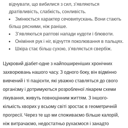
відчувати, що вибилися з сил, з’являються
дратівливість, слабкість, сонливість.
Змінюється характер сечовипускань. Вони стають
більш рясними, ніж раніше.
З’являються раптові напади нудоти і блювоти.
Оніміння рук і ніг, відчуття поколювання в пальцях.
Шкіра стає більш сухою, з’являється свербіж.
Цукровий діабет-одне з найпоширеніших хронічних
захворювань нашого часу. З одного боку, він відмінно
вивчений і ті пацієнти, які уважно ставляться до свого
організму і дотримуються розробленої лікарем схеми
лікування, живуть повноцінним життям. З іншого-
кількість хворих у всьому світі зростає в геометричній
прогресії. Через те що ми споживаємо більше калорій,
ніж витрачаємо, недостатньо рухаємося і занадто