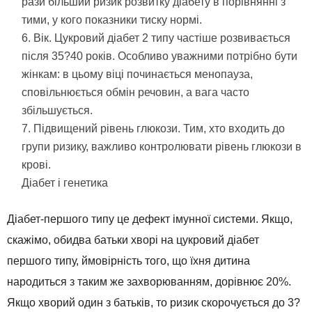
рази більший ризик розвитку діабету в порівнянні з
тими, у кого показники тиску нормі.
Вік. Цукровий діабет 2 типу частіше розвивається
після 35?40 років. Особливо уважними потрібно бути
жінкам: в цьому віці починається менопауза,
сповільнюється обмін речовин, а вага часто
збільшується.
Підвищений рівень глюкози. Тим, хто входить до
групи ризику, важливо контролювати рівень глюкози в
крові.
Діабет і генетика
Діабет-першого типу це дефект імунної системи. Якщо,
скажімо, обидва батьки хворі на цукровий діабет
першого типу, ймовірність того, що їхня дитина
народиться з таким же захворюванням, дорівнює 20%.
Якщо хворий один з батьків, то ризик скорочується до 3?