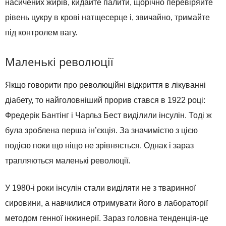
насичених жирів, кидайте палити, щорічно перевіряйте
рівень цукру в крові натщесерце і, звичайно, тримайте
під контролем вагу.
Маленькі революції
Якщо говорити про революційні відкриття в лікуванні
діабету, то найголовніший прорив стався в 1922 році:
Фредерік Бантінг і Чарльз Бест виділили інсулін. Тоді ж
була зроблена перша ін’єкція. За значимістю з цією
подією поки що ніщо не зрівняється. Однак і зараз
трапляються маленькі революції.
У 1980-і роки інсулін стали виділяти не з тваринної
сировини, а навчилися отримувати його в лабораторії
методом генної інжинерії. Зараз головна тенденція-це