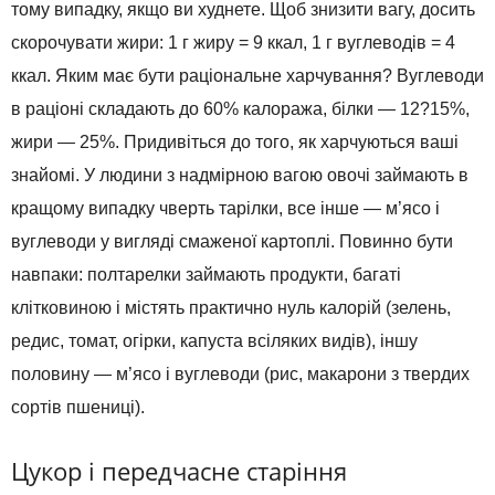
тому випадку, якщо ви худнете. Щоб знизити вагу, досить
скорочувати жири: 1 г жиру = 9 ккал, 1 г вуглеводів = 4
ккал. Яким має бути раціональне харчування? Вуглеводи
в раціоні складають до 60% калоража, білки — 12?15%,
жири — 25%. Придивіться до того, як харчуються ваші
знайомі. У людини з надмірною вагою овочі займають в
кращому випадку чверть тарілки, все інше — м’ясо і
вуглеводи у вигляді смаженої картоплі. Повинно бути
навпаки: полтарелки займають продукти, багаті
клітковиною і містять практично нуль калорій (зелень,
редис, томат, огірки, капуста всіляких видів), іншу
половину — м’ясо і вуглеводи (рис, макарони з твердих
сортів пшениці).
Цукор і передчасне старіння