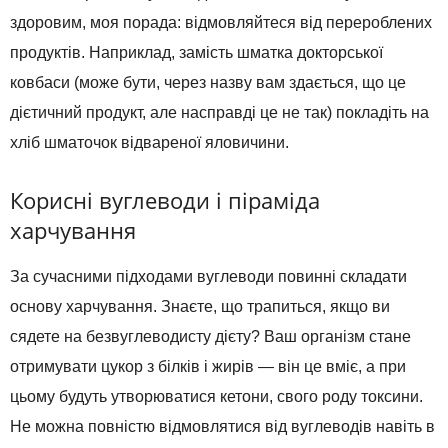
здоровим, моя порада: відмовляйтеся від перероблених
продуктів. Наприклад, замість шматка докторської
ковбаси (може бути, через назву вам здається, що це
дієтичний продукт, але насправді це не так) покладіть на
хліб шматочок відвареної яловичини.
Корисні вуглеводи і піраміда
харчування
За сучасними підходами вуглеводи повинні складати
основу харчування. Знаєте, що трапиться, якщо ви
сядете на безвуглеводисту дієту? Ваш організм стане
отримувати цукор з білків і жирів — він це вміє, а при
цьому будуть утворюватися кетони, свого роду токсини.
Не можна повністю відмовлятися від вуглеводів навіть в