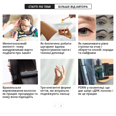
СТАТТІ ПО ТЕМІ
БІЛЬШЕ ВІД АВТОРА
Менінгококовий
Як безпечено робити
Як намалювати рівні
менінгіт: чому
шугаринг вдома:
стрілки на очах і
мандрівникам варто
приготування пасти і
зберегти спокій: поради
подбати про захист
техніка депіляції
та лайфхаки
Бразильське
Три елегантні форми
PDRN у косметиці: що
вирівнювання волосся:
нігтів, які візуально
дає шкірі «ДНК лосося» і
як працює процедура та
подовжують пальці
як це працює
кому вона підходить