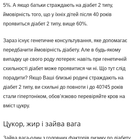
5%. А якщо батьки страждають на діабет 2 типу,
ймовірність того, що у їхніх дітей після 40 років
проявиться діабет 2 типу, вище 60%.
Зараз існує генетичне консультування, яке допомагає
передбачити ймовірність діабету. Але в будь-якому
випадку це свого роду лотерея: навіть при генетичній
схильності діабет може проявитися чи ні. Що тут слід
порадити? Якщо Ваші близькі родичі страждають на
діабет 2 типу, ви схильні до повноти і до 40?45 років
стали гіпертоніком, обов’язково перевіряйте кров на
вміст цукру.
Цукор, жир і зайва вага
Зайва вага-один з головних факторів ризику по діабету