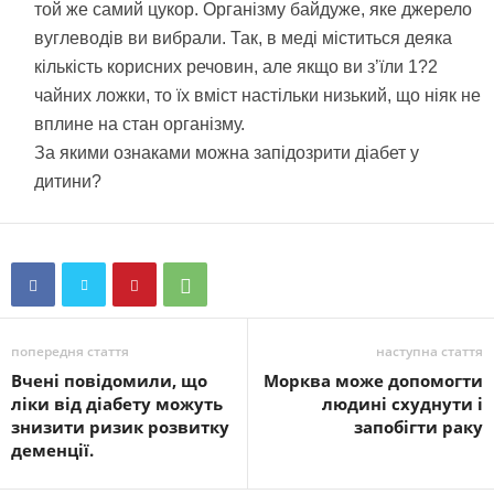
той же самий цукор. Організму байдуже, яке джерело
вуглеводів ви вибрали. Так, в меді міститься деяка
кількість корисних речовин, але якщо ви з’їли 1?2
чайних ложки, то їх вміст настільки низький, що ніяк не
вплине на стан організму.
За якими ознаками можна запідозрити діабет у
дитини?
попередня стаття
наступна стаття
Вчені повідомили, що
Морква може допомогти
ліки від діабету можуть
людині схуднути і
знизити ризик розвитку
запобігти раку
деменції.