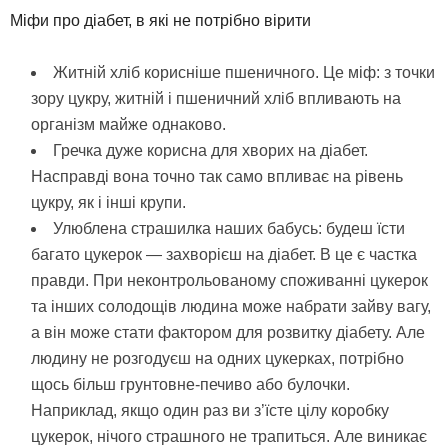
Міфи про діабет, в які не потрібно вірити
Житній хліб корисніше пшеничного. Це міф: з точки
зору цукру, житній і пшеничний хліб впливають на
організм майже однаково.
Гречка дуже корисна для хворих на діабет.
Насправді вона точно так само впливає на рівень
цукру, як і інші крупи.
Улюблена страшилка наших бабусь: будеш їсти
багато цукерок — захворієш на діабет. В це є частка
правди. При неконтрольованому споживанні цукерок
та інших солодощів людина може набрати зайву вагу,
а він може стати фактором для розвитку діабету. Але
людину не розгодуєш на одних цукерках, потрібно
щось більш грунтовне-печиво або булочки.
Наприклад, якщо один раз ви з’їсте цілу коробку
цукерок, нічого страшного не трапиться. Але виникає