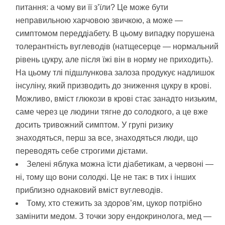
питання: а чому ви її з’їли? Це може бути
неправильною харчовою звичкою, а може —
симптомом переддіабету. В цьому випадку порушена
толерантність вуглеводів (натщесерце — нормальний
рівень цукру, але після їжі він в норму не приходить).
На цьому тлі підшлункова залоза продукує надлишок
інсуліну, який призводить до зниження цукру в крові.
Можливо, вміст глюкози в крові стає занадто низьким,
саме через це людини тягне до солодкого, а це вже
досить тривожний симптом. У групі ризику
знаходяться, перш за все, знаходяться люди, що
переводять себе строгими дієтами.
Зелені яблука можна їсти діабетикам, а червоні —
ні, тому що вони солодкі. Це не так: в тих і інших
приблизно однаковий вміст вуглеводів.
Тому, хто стежить за здоров’ям, цукор потрібно
замінити медом. З точки зору ендокринолога, мед —