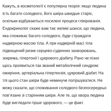
Кажуть, в косметології є популярна теорія: якщо людина
їсть багато солодкого, його шкіра швидше старіє,
оскільки відбуваються посилені процеси глікірованія.
Ендокринолог скаже вам так: великі шанси, що людина,
яка споживає багато солодкого, буде страждати
надмірною масою тіла. А при надмірній масі тіла
підвищений ризик серцево-судинних захворювань,
зокрема, гіпертонії і цукрового діабету. Рано чи пізно
щось проявиться-так званий метаболічний синдром:
ожиріння, артеріальна гіпертензія, цукровий діабет. На
тлі цього стан шкіри буде неминуче погіршуватися. Не
можу сказати, що споживання солодкого безпосередньо
пов’язане зі старінням шкіри. Але те, що хвора людина
буде виглядати гірше здорового, — це факт.