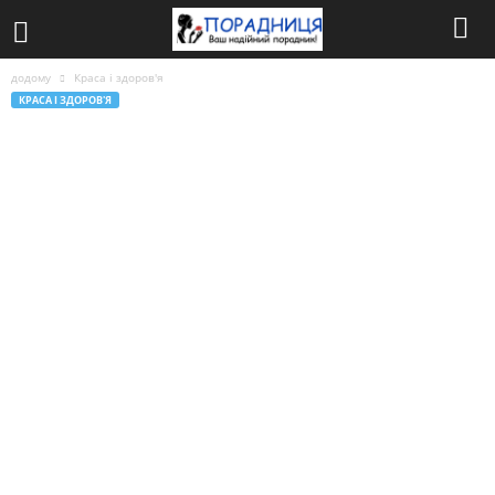
додому
Краса і здоров'я
КРАСА І ЗДОРОВ'Я