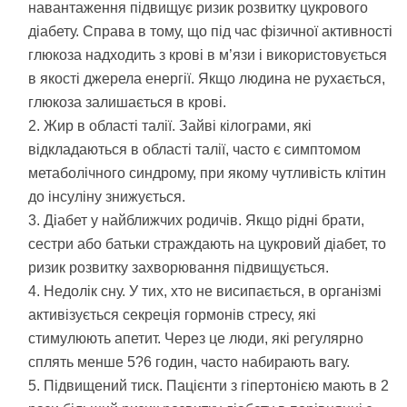
навантаження підвищує ризик розвитку цукрового
діабету. Справа в тому, що під час фізичної активності
глюкоза надходить з крові в м’язи і використовується
в якості джерела енергії. Якщо людина не рухається,
глюкоза залишається в крові.
Жир в області талії. Зайві кілограми, які
відкладаються в області талії, часто є симптомом
метаболічного синдрому, при якому чутливість клітин
до інсуліну знижується.
Діабет у найближчих родичів. Якщо рідні брати,
сестри або батьки страждають на цукровий діабет, то
ризик розвитку захворювання підвищується.
Недолік сну. У тих, хто не висипається, в організмі
активізується секреція гормонів стресу, які
стимулюють апетит. Через це люди, які регулярно
сплять менше 5?6 годин, часто набирають вагу.
Підвищений тиск. Пацієнти з гіпертонією мають в 2