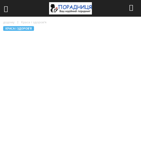
додому
Краса і здоров'я
КРАСА І ЗДОРОВ'Я