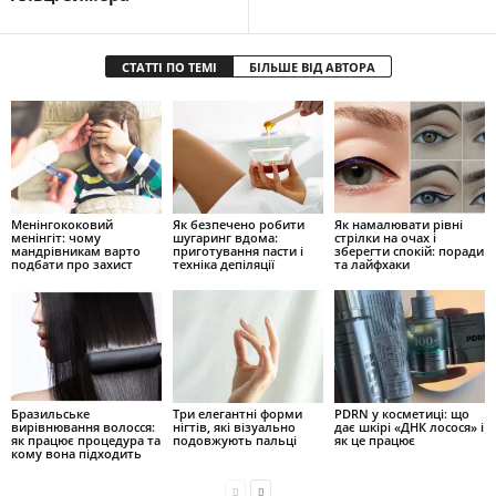
СТАТТІ ПО ТЕМІ
БІЛЬШЕ ВІД АВТОРА
Менінгококовий
Як безпечено робити
Як намалювати рівні
менінгіт: чому
шугаринг вдома:
стрілки на очах і
мандрівникам варто
приготування пасти і
зберегти спокій: поради
подбати про захист
техніка депіляції
та лайфхаки
Бразильське
Три елегантні форми
PDRN у косметиці: що
вирівнювання волосся:
нігтів, які візуально
дає шкірі «ДНК лосося» і
як працює процедура та
подовжують пальці
як це працює
кому вона підходить