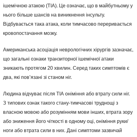
ішемічною атакою (ТІА). Це означає, що в майбутньому у
нього більше шансів на виникнення інсульту.
Відбувається така атака, коли тимчасово переривається
кровопостачання мозку.
Американська асоціація неврологічних хірургів зазначає,
що загальні ознаки транзиторної ішемічної атаки
зникають протягом 20 хвилин. Серед таких симптомів є
два, які пов’язані зі станом ніг.
Людина відчуває після ТІА оніміння або втрату сили ніг.
З типових ознак такого стану-тимчасові труднощі з
власною мовою або розумінням мови інших, втрата зору
або зниження його чіткості в одному оці, оніміння руки/
ноги або втрата сили в них. Дані симптоми зазвичай