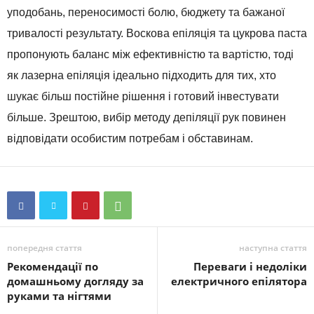
уподобань, переносимості болю, бюджету та бажаної
тривалості результату. Воскова епіляція та цукрова паста
пропонують баланс між ефективністю та вартістю, тоді
як лазерна епіляція ідеально підходить для тих, хто
шукає більш постійне рішення і готовий інвестувати
більше. Зрештою, вибір методу депіляції рук повинен
відповідати особистим потребам і обставинам.
попередня стаття
наступна стаття
Рекомендації по
Переваги і недоліки
домашньому догляду за
електричного епілятора
руками та нігтями