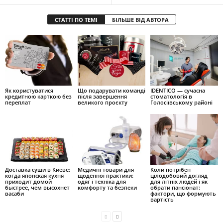
СТАТТІ ПО ТЕМІ
БІЛЬШЕ ВІД АВТОРА
Як користуватися
Що подарувати команді
IDENTICO — сучасна
кредитною карткою без
після завершення
стоматологія в
переплат
великого проєкту
Голосіївському районі
Доставка суши в Киеве:
Медичні товари для
Коли потрібен
когда японская кухня
щоденної практики:
цілодобовий догляд
приходит домой
одяг і техніка для
для літніх людей і як
быстрее, чем высохнет
комфорту та безпеки
обрати пансіонат:
васаби
фактори, що формують
вартість