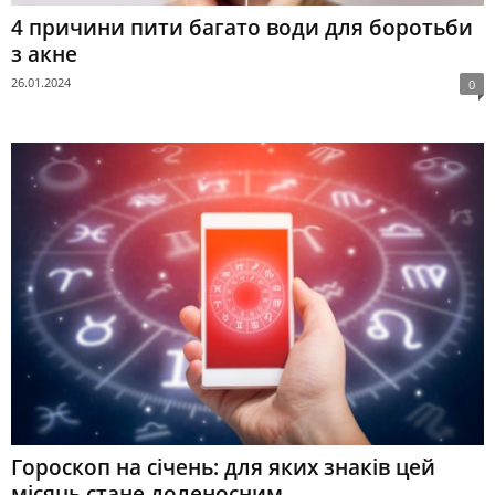
4 причини пити багато води для боротьби
з акне
26.01.2024
0
Гороскоп на січень: для яких знаків цей
місяць стане доленосним