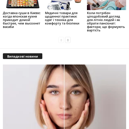
Доставка суши в Киеве:
Медичні товари для
Коли потрібен
когда японская кухня
щоденної практики:
цілодобовий догляд
приходит домой
одяг і техніка для
для літніх людей і як
быстрее, чем высохнет
комфорту та безпеки
обрати пансіонат:
васаби
фактори, що формують
вартість
Випадкові новини