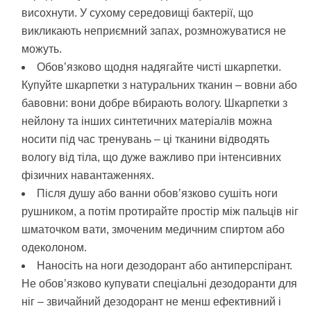
висохнути. У сухому середовищі бактерії, що
викликають неприємний запах, розмножуватися не
можуть.
Обов’язково щодня надягайте чисті шкарпетки.
Купуйте шкарпетки з натуральних тканин – вовни або
бавовни: вони добре вбирають вологу. Шкарпетки з
нейлону та інших синтетичних матеріалів можна
носити під час тренувань – ці тканини відводять
вологу від тіла, що дуже важливо при інтенсивних
фізичних навантаженнях.
Після душу або ванни обов’язково сушіть ноги
рушником, а потім протирайте простір між пальців ніг
шматочком вати, змоченим медичним спиртом або
одеколоном.
Наносіть на ноги дезодорант або антиперспірант.
Не обов’язково купувати спеціальні дезодоранти для
ніг – звичайний дезодорант не менш ефективний і