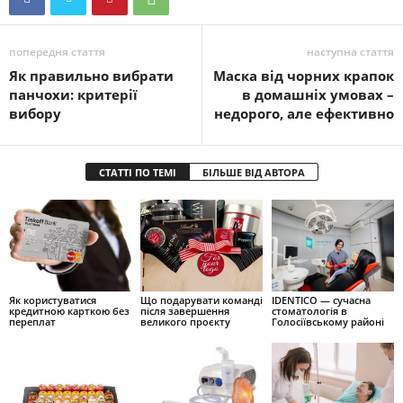
попередня стаття
наступна стаття
Як правильно вибрати
Маска від чорних крапок
панчохи: критерії
в домашніх умовах –
вибору
недорого, але ефективно
СТАТТІ ПО ТЕМІ
БІЛЬШЕ ВІД АВТОРА
Як користуватися
Що подарувати команді
IDENTICO — сучасна
кредитною карткою без
після завершення
стоматологія в
переплат
великого проєкту
Голосіївському районі