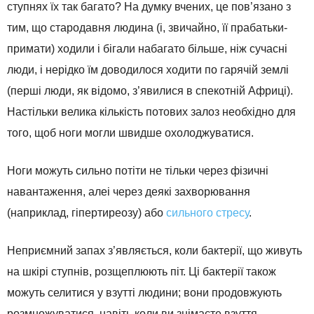
ступнях їх так багато? На думку вчених, це пов’язано з
тим, що стародавня людина (і, звичайно, її прабатьки-
примати) ходили і бігали набагато більше, ніж сучасні
люди, і нерідко їм доводилося ходити по гарячій землі
(перші люди, як відомо, з’явилися в спекотній Африці).
Настільки велика кількість потових залоз необхідно для
того, щоб ноги могли швидше охолоджуватися.
Ноги можуть сильно потіти не тільки через фізичні
навантаження, алеі через деякі захворювання
(наприклад, гіпертиреозу) або
сильного стресу
.
Неприємний запах з’являється, коли бактерії, що живуть
на шкірі ступнів, розщеплюють піт. Ці бактерії також
можуть селитися у взутті людини; вони продовжують
розмножуватися, навіть коли ви знімаєте взуття –