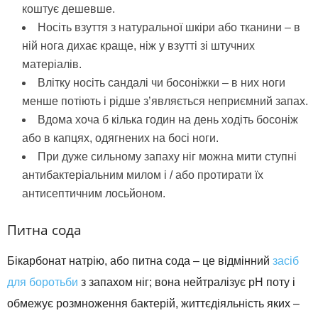
коштує дешевше.
Носіть взуття з натуральної шкіри або тканини – в
ній нога дихає краще, ніж у взутті зі штучних
матеріалів.
Влітку носіть сандалі чи босоніжки – в них ноги
менше потіють і рідше з’являється неприємний запах.
Вдома хоча б кілька годин на день ходіть босоніж
або в капцях, одягнених на босі ноги.
При дуже сильному запаху ніг можна мити ступні
антибактеріальним милом і / або протирати їх
антисептичним лосьйоном.
Питна сода
Бікарбонат натрію, або питна сода – це відмінний
засіб
для боротьби
з запахом ніг; вона нейтралізує рН поту і
обмежує розмноження бактерій, життєдіяльність яких –