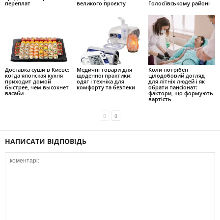
переплат
великого проєкту
Голосіївському районі
Доставка суши в Киеве:
Медичні товари для
Коли потрібен
когда японская кухня
щоденної практики:
цілодобовий догляд
приходит домой
одяг і техніка для
для літніх людей і як
быстрее, чем высохнет
комфорту та безпеки
обрати пансіонат:
васаби
фактори, що формують
вартість
НАПИСАТИ ВІДПОВІДЬ