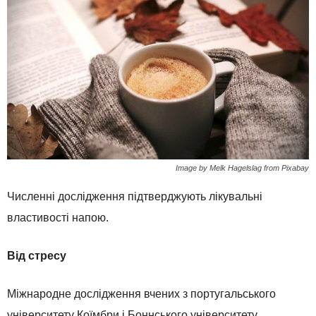
Image by Melk Hagelslag from Pixabay
Численні дослідження підтверджують лікувальні
властивості напою.
Від стресу
Міжнародне дослідження вчених з португальського
університету Коїмбри і Боннського університету