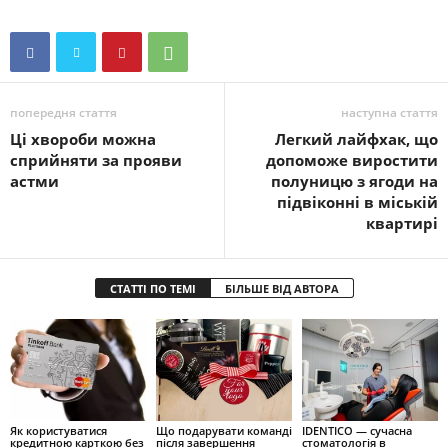
попередня стаття
наступна стаття
Ці хвороби можна
Легкий лайфхак, що
сприйняти за прояви
допоможе виростити
астми
полуницю з ягоди на
підвіконні в міській
квартирі
СТАТТІ ПО ТЕМІ
БІЛЬШЕ ВІД АВТОРА
Як користуватися
Що подарувати команді
IDENTICO — сучасна
кредитною карткою без
після завершення
стоматологія в