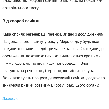
властивостям, кофеїн позитивно впливає на показники
артеріального тиску.
Від хвороб печінки
Кава сприяє регенерації печінки. Згідно з дослідженням
Національного інституту раку у Меріленді, у будь-якої
людини, що випиває дві-три чашки кави за 24 години до
обстеження, показники печінки виявляються кращими,
ніж у людей, які не пили каву напередодні. Вчені
вказують на речовини дітерпени, що містяться у каві.
Вони активують процеси детоксикації печінки, додатково
знижуючи ризики розвитку цирозу і раку цього органу.
Джерело