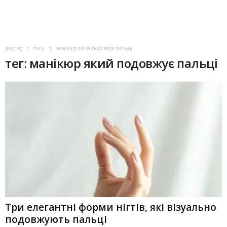
додому
теги
манікюр який подовжує пальці
тег: манікюр який подовжує пальці
Три елегантні форми нігтів, які візуально
подовжують пальці