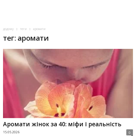
додому
теги
аромати
тег: аромати
Аромати жінок за 40: міфи і реальність
15.05.2026
0