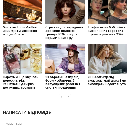
Gucci чи Louis Vuitton:
Стрижки для середньої
Ельфійський боб: п?ять
який бренд люксової
довжини волосся:
витончених коротких
моди обрати
тренди 2026 року та
стрижок для літа 2026
поради з вибору
Парфуми, що звучать
Як обрати шляпу під
Як носити тренд
дорожче, ніж
форму обличчя: 5
«комфортний шик» і не
коштують: добірка
популярних фасонів і
виглядати недоглянуто
доступних ароматів
стильні поєднання
НАПИСАТИ ВІДПОВІДЬ