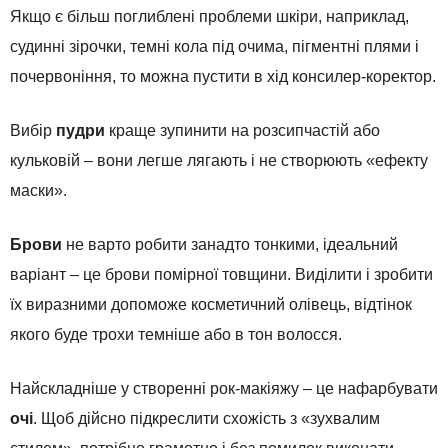
Якщо є більш поглиблені проблеми шкіри, наприклад,
судинні зірочки, темні кола під очима, пігментні плями і
почервоніння, то можна пустити в хід консилер-коректор.
Вибір
пудри
краще зупинити на розсипчастій або
кульковій – вони легше лягають і не створюють «ефекту
маски».
Брови
не варто робити занадто тонкими, ідеальний
варіант – це брови помірної товщини. Виділити і зробити
їх виразними допоможе косметичний олівець, відтінок
якого буде трохи темніше або в тон волосся.
Найскладніше у створенні рок-макіяжу – це нафарбувати
очі
. Щоб дійсно підкреслити схожість з «зухвалим