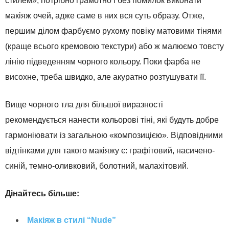
стилем», потрібно грамотно і без помилок виконати
макіяж очей, адже саме в них вся суть образу. Отже,
першим ділом фарбуємо рухому повіку матовими тінями
(краще всього кремовою текстури) або ж малюємо товсту
лінію підведенням чорного кольору. Поки фарба не
висохне, треба швидко, але акуратно розтушувати її.
Вище чорного тла для більшої виразності
рекомендується нанести кольорові тіні, які будуть добре
гармоніювати із загальною «композицією». Відповідними
відтінками для такого макіяжу є: графітовий, насичено-
синій, темно-оливковий, болотний, малахітовий.
Дінайтесь більше:
Макіяж в стилі “Nude”