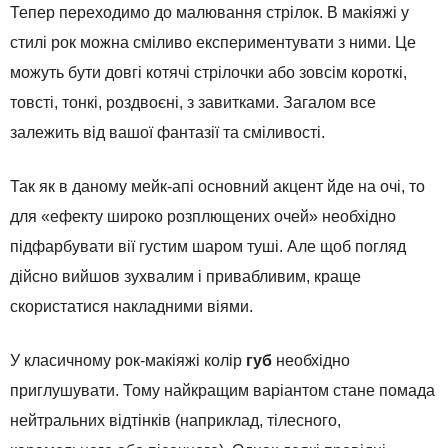
Тепер переходимо до малювання стрілок. В макіяжі у
стилі рок можна сміливо експериментувати з ними. Це
можуть бути довгі котячі стрілочки або зовсім короткі,
товсті, тонкі, роздвоєні, з завитками. Загалом все
залежить від вашої фантазії та сміливості.
Так як в даному мейк-апі основний акцент йде на очі, то
для «ефекту широко розплющених очей» необхідно
підфарбувати вії густим шаром туші. Але щоб погляд
дійсно вийшов зухвалим і привабливим, краще
скористатися накладними віями.
У класичному рок-макіяжі колір
губ
необхідно
приглушувати. Тому найкращим варіантом стане помада
нейтральних відтінків (наприклад, тілесного,