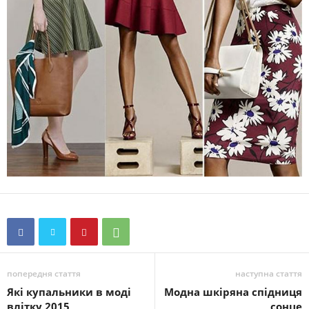
попередня стаття
наступна стаття
Які купальники в моді
Модна шкіряна спідниця
влітку 2015
сонце