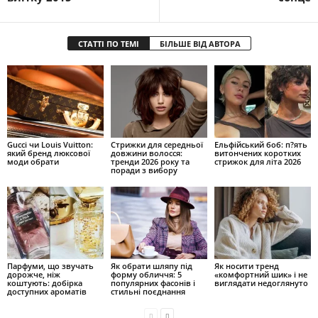
СТАТТІ ПО ТЕМІ
БІЛЬШЕ ВІД АВТОРА
Gucci чи Louis Vuitton:
Стрижки для середньої
Ельфійський боб: п?ять
який бренд люксової
довжини волосся:
витончених коротких
моди обрати
тренди 2026 року та
стрижок для літа 2026
поради з вибору
Парфуми, що звучать
Як обрати шляпу під
Як носити тренд
дорожче, ніж
форму обличчя: 5
«комфортний шик» і не
коштують: добірка
популярних фасонів і
виглядати недоглянуто
доступних ароматів
стильні поєднання