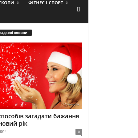
ОСКОПИ
ФІТНЕС І СПОРТ
падкові новини
способів загадати бажання
новий рік
2014
0