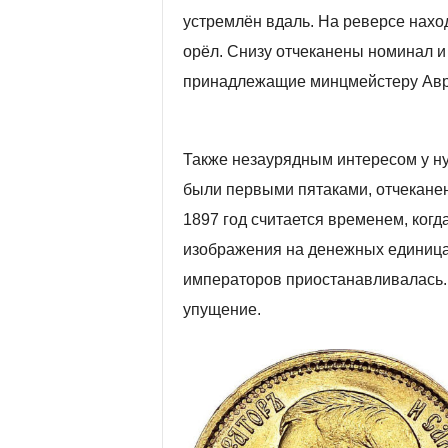
устремлён вдаль. На реверсе нахо
орёл. Снизу отчеканены номинал и
принадлежащие минцмейстеру Авр
Также незаурядным интересом у ну
были первыми пятаками, отчекане
1897 год считается временем, ког
изображения на денежных единицах
императоров приостанавливалась. А
упущение.